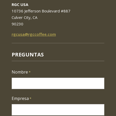
RGC USA
10736 Jefferson Boulevard #887
Culver City, CA
90230
rgcusa@rgccoffee.com
PREGUNTAS
Nombre
*
Primer
Empresa
*