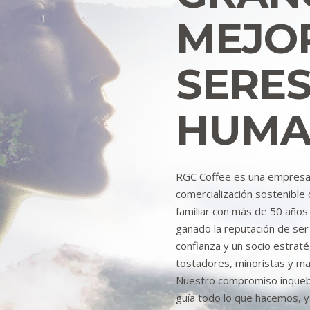
MEJO
SERE
HUMA
RGC Coffee es una empresa 
comercialización sostenibl
familiar con más de 50 años
ganado la reputación de ser
confianza y un socio estrat
tostadores, minoristas y m
Nuestro compromiso inquebra
guía todo lo que hacemos, 