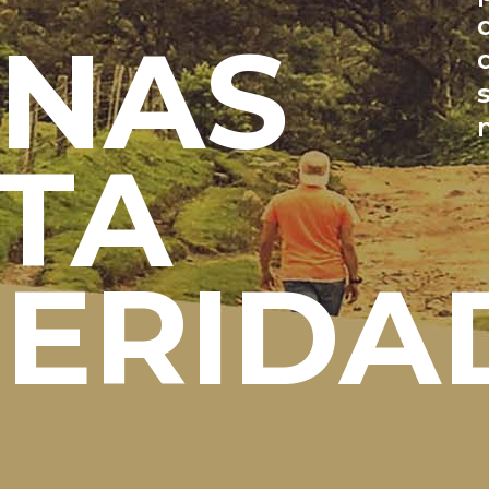
ONAS
TA
ERIDA