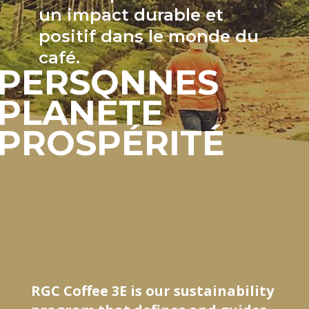
un impact durable et
positif dans le monde du
café.
PERSONNES
PLANÈTE
PROSPÉRITÉ
RGC Coffee 3E is our sustainability